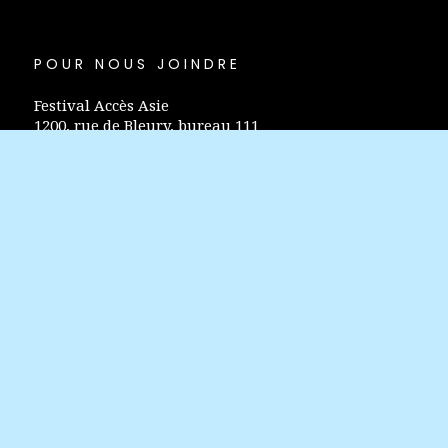
POUR NOUS JOINDRE
Festival Accès Asie
1200, rue de Bleury, bureau 111
Montréal (Québec) H3B 3J3
info@accesasie.com
+1 514 298-0757
Politique de confidentialité
SUIVEZ-NOUS
POUR RESTER INFORMÉ.E