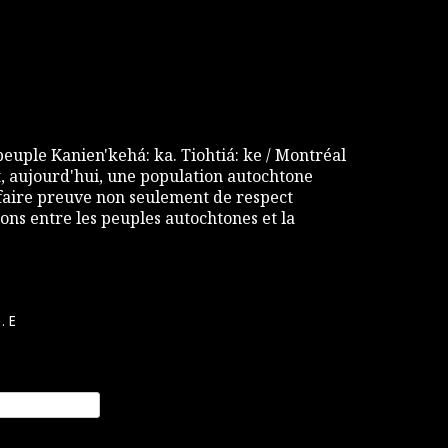
 peuple Kanien'kehá: ka. Tiohtiá: ke / Montréal
 aujourd'hui, une population autochtone
e faire preuve non seulement de respect
ons entre les peuples autochtones et la
.E