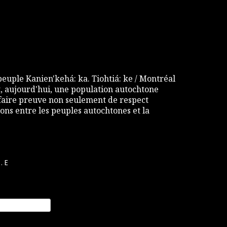
 peuple Kanien'kehá: ka. Tiohtiá: ke / Montréal
 aujourd'hui, une population autochtone
e faire preuve non seulement de respect
ons entre les peuples autochtones et la
.E