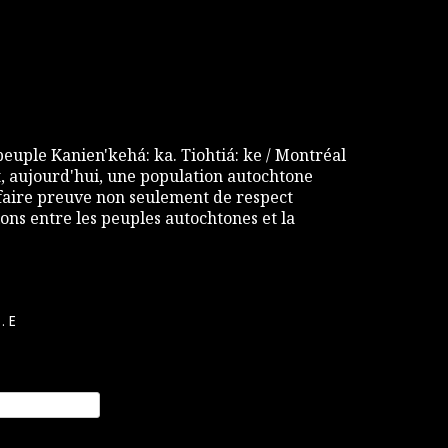
 peuple Kanien'kehá: ka. Tiohtiá: ke / Montréal
 aujourd'hui, une population autochtone
e faire preuve non seulement de respect
ons entre les peuples autochtones et la
.E