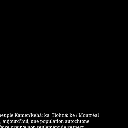
 peuple Kanien'kehá: ka. Tiohtiá: ke / Montréal
 aujourd'hui, une population autochtone
e faire preuve non seulement de respect