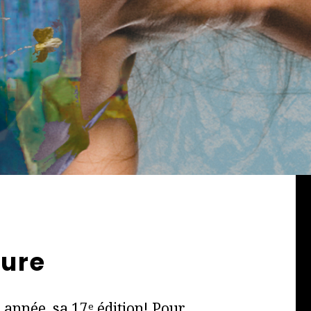
ture
e année, sa 17ᵉ édition! Pour