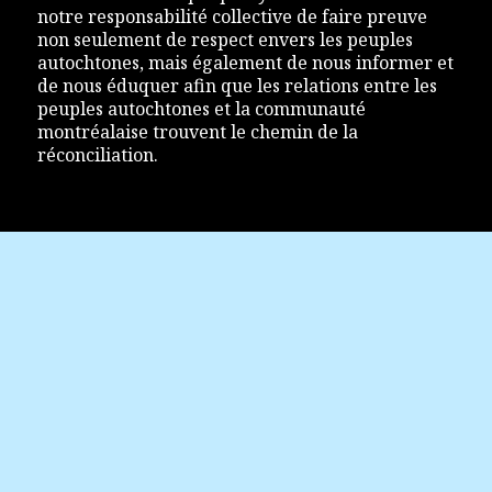
notre responsabilité collective de faire preuve
non seulement de respect envers les peuples
autochtones, mais également de nous informer et
de nous éduquer afin que les relations entre les
peuples autochtones et la communauté
montréalaise trouvent le chemin de la
réconciliation.
POUR NOUS JOINDRE
Festival Accès Asie
1200, rue de Bleury, bureau 111
Montréal (Québec) H3B 3J3
info@accesasie.com
+1 514 298-0757
Politique de confidentialité
SUIVEZ-NOUS