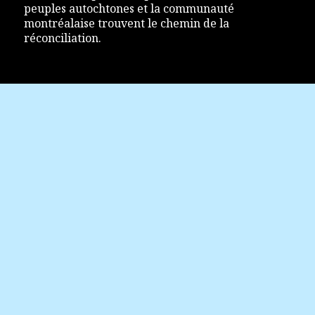
peuples autochtones et la communauté
montréalaise trouvent le chemin de la
réconciliation.
POUR NOUS JOINDRE
Festival Accès Asie
1200, rue de Bleury, bureau 111
Montréal (Québec) H3B 3J3
info@accesasie.com
+1 514 298-0757
Politique de confidentialité
SUIVEZ-NOUS