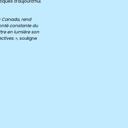
tiques d’aujourd’hui.
au Canada, rend
lonté constante du
ttre en lumière son
ctives.
», souligne