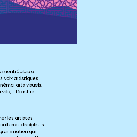
ic montréalais à
 voix artistiques
néma, arts visuels,
ille, offrant un
er les artistes
ultures, disciplines
rogrammation qui