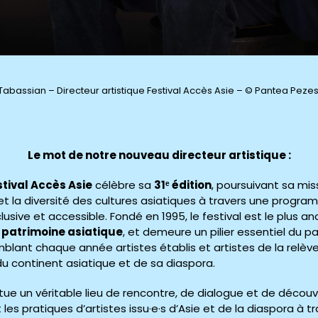
Tabassian – Directeur artistique Festival Accès Asie – © Pantea Pez
Le mot de notre nouveau directeur artistique :
stival Accès Asie
célèbre sa
31ᵉ édition
, poursuivant sa mi
 et la diversité des cultures asiatiques à travers une progra
inclusive et accessible. Fondé en 1995, le festival est le plus
 patrimoine asiatique
, et demeure un pilier essentiel du p
blant chaque année artistes établis et artistes de la relè
du continent asiatique et de sa diaspora.
itue un véritable lieu de rencontre, de dialogue et de déco
et les pratiques d’artistes issu·e·s d’Asie et de la diaspora à 