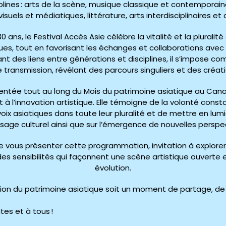
iplines : arts de la scène, musique classique et contemporain
isuels et médiatiques, littérature, arts interdisciplinaires et a
0 ans, le Festival Accès Asie célèbre la vitalité et la pluralit
ques, tout en favorisant les échanges et collaborations avec 
ssant des liens entre générations et disciplines, il s’impose
 transmission, révélant des parcours singuliers et des créat
sentée tout au long du Mois du patrimoine asiatique au C
à l’innovation artistique. Elle témoigne de la volonté const
 voix asiatiques dans toute leur pluralité et de mettre en lum
sage culturel ainsi que sur l’émergence de nouvelles perspe
de vous présenter cette programmation, invitation à explorer
es sensibilités qui façonnent une scène artistique ouverte 
évolution.
ion du patrimoine asiatique soit un moment de partage, d
tes et à tous !