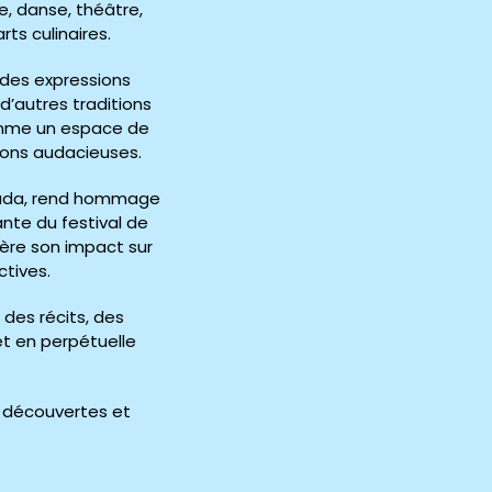
e, danse, théâtre,
rts culinaires.
é des expressions
d’autres traditions
 comme un espace de
ions audacieuses.
anada, rend hommage
ante du festival de
ière son impact sur
ctives.
 des récits, des
et en perpétuelle
e découvertes et