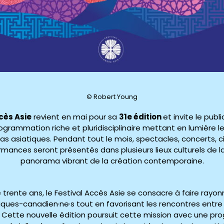
© Robert Young
cès Asie
revient en mai pour sa
31e édition
et invite le publ
ogrammation riche et pluridisciplinaire mettant en lumière les
as asiatiques. Pendant tout le mois, spectacles, concerts, ci
mances seront présentés dans plusieurs lieux culturels de la v
panorama vibrant de la création contemporaine.
 trente ans, le Festival Accès Asie se consacre à faire rayonn
iques-canadien·ne·s tout en favorisant les rencontres entre c
 Cette nouvelle édition poursuit cette mission avec une p