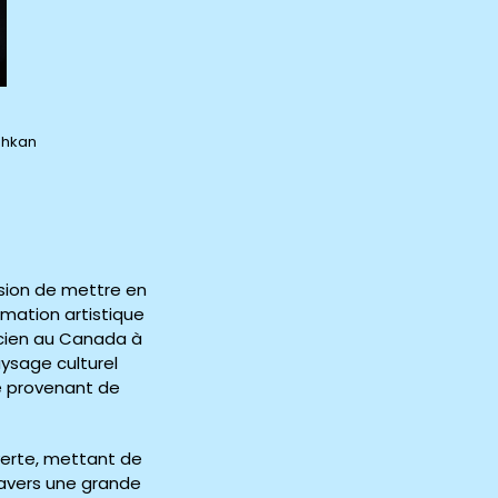
eshkan
ssion de mettre en
mmation artistique
 ancien au Canada à
aysage culturel
ve provenant de
uverte, mettant de
travers une grande