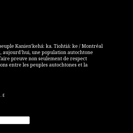
 peuple Kanien'kehá: ka. Tiohtiá: ke / Montréal
 aujourd'hui, une population autochtone
e faire preuve non seulement de respect
ons entre les peuples autochtones et la
.E