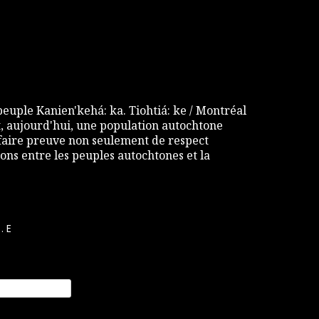
 peuple Kanien'kehá: ka. Tiohtiá: ke / Montréal
 aujourd'hui, une population autochtone
e faire preuve non seulement de respect
ons entre les peuples autochtones et la
.E