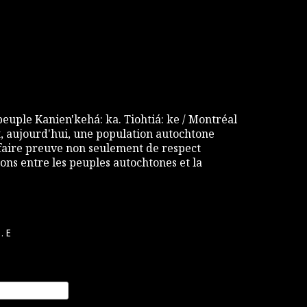
 peuple Kanien'kehá: ka. Tiohtiá: ke / Montréal
 aujourd'hui, une population autochtone
e faire preuve non seulement de respect
ons entre les peuples autochtones et la
.E