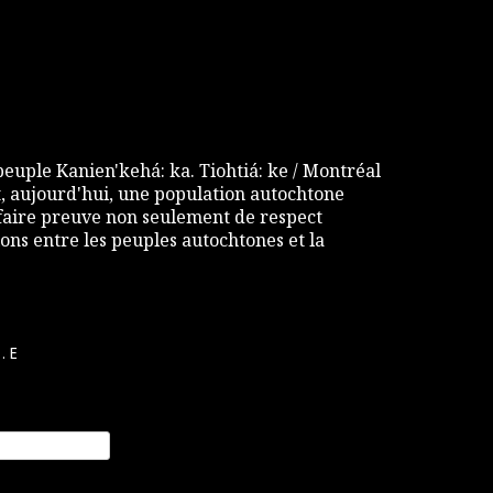
 peuple Kanien'kehá: ka. Tiohtiá: ke / Montréal
 aujourd'hui, une population autochtone
e faire preuve non seulement de respect
ons entre les peuples autochtones et la
.E